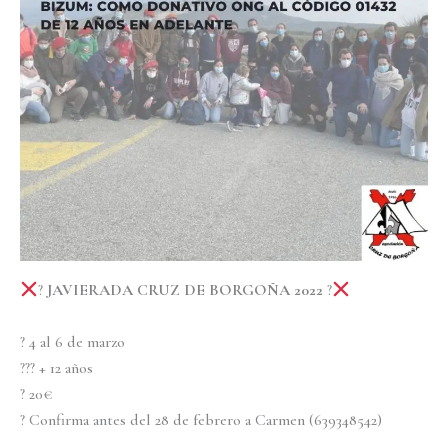
?
JAVIERADA CRUZ DE BORGOÑA 2022
?
? 4 al 6 de marzo
??‍? + 12 años
? 20€
? Confirma antes del 28 de febrero a Carmen (639348542)