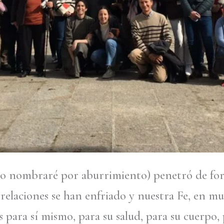
 lo nombraré por aburrimiento) penetró de for
 relaciones se han enfriado y nuestra Fe, en m
os para sí mismo, para su salud, para su cuerpo