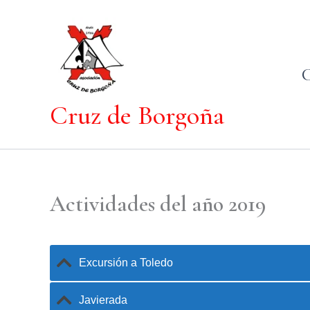
Ir
al
contenido
Cruz de Borgoña
Actividades del año 2019
Excursión a Toledo
Javierada